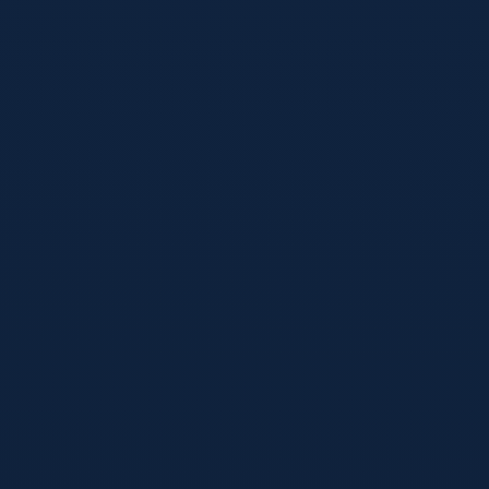
切换逻辑更直接
从常用内容到重点信息的路径更短，更适合碎片化使用。