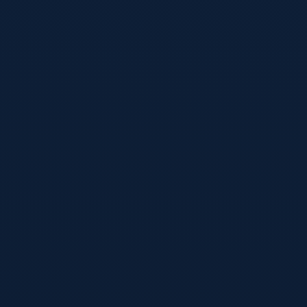
亚博体育App下载与安装步骤
无论是首次下载亚博App，还是更换设备后重新安装，建议都
按系统类型分别处理。这样可以减少因权限、配置或文件不完
整带来的安装失败情况。
Android 安装步骤
1
获取安装文件
确认网络稳定后获取最新版安装包，避免因中断导致文
件不完整。
2
允许设备安装
若系统出现安装限制提示，可先检查设备设置中的安装
权限选项。