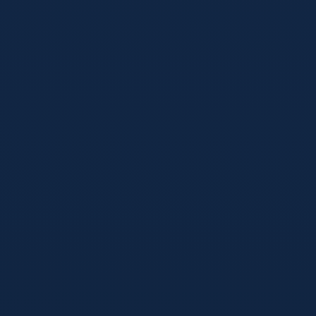
首页布局更聚焦