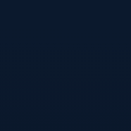
有价值。
亚博体育App在使用前，建议优先核对下载来源、安装包完整
性、系统兼容情况与首次启动提示。只要步骤清楚，很多看似
复杂的安装问题其实都能快速排查。
更稳妥的下载习惯
下载前先确认设备网络稳定。
不要在安装过程中反复中断或切换环境。
看到系统提示时，逐条阅读后再操作。
遇到问题先这样排查
检查是否为旧版本系统或剩余空间不足。
确认安装文件是否完整下载。
必要时删除旧文件后重新获取安装入口。