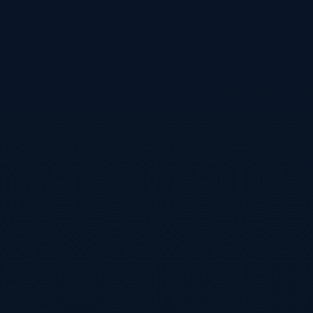
Android / iOS
7×24 支持
官方版本指引
站内导航
关于亚博App
核心功能
安装指南
系统兼容
安全保障
常见问题
联系与信息
公司名称：亚博体育技术有限公司
联系邮箱：
support@access-app-yabo.com.cn
服务时间：7×24 小时
备案号：京ICP备20260000号-1
合作伙伴
满冠体育官网
英雄联盟竞猜
九游体育直播网
九游体育
半岛体
育
Ledong Sports VIP Portal
好博体育官方网站
CS投注
凤凰体
育
呗博体育