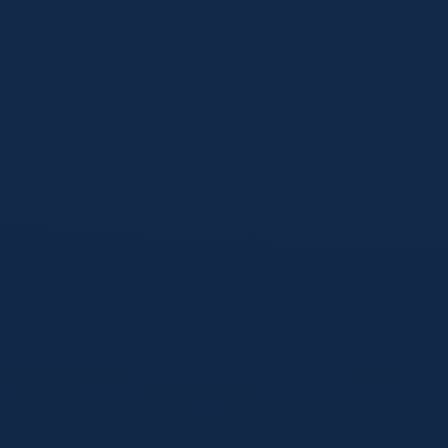
通勤途中快速查看赛事信息
休息时用手机集中浏览热门内容
希望减少网页入口查找时间
移动体验重点
信息读取更顺眼
触控操作更直接
常用入口更易触达
下载安装建议
首次安装亚博体育App时，建议优先确认系统版本、剩余存储
空间与网络稳定性，再按设备提示逐步完成配置。
查看完整步骤
界面预览
更贴近真实使用的移动端展示
预览界面时，重点可以放在布局清晰度、触控区大小、内容切