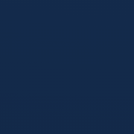
界面更清晰
信息层级更集中，减少在小屏设备上频繁缩放与反复寻找入
口。
切换更流畅
在不同赛事、栏目与常用功能之间切换时，操作节奏更连贯。
多端适配
兼顾 Android 与 iOS 的不同安装路径，让使用门槛更低。
常见使用场景