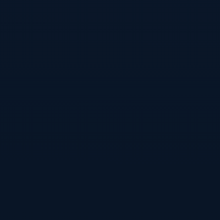
亚博体育App专注提供稳定流畅的移动端体育娱乐体验，支持
Android与iOS设备下载安装，覆盖热门赛事、实时比分与便捷
操作流程，帮助用户更高效地完成安装并快速进入使用状态。