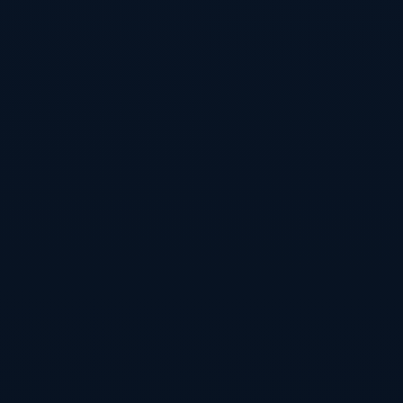
© 2026 亚博体育App. 保留所有权利。
返回顶部
下载入口