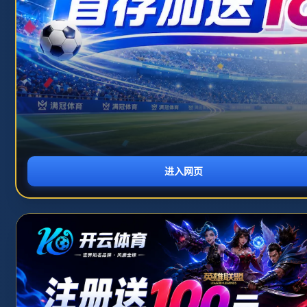
亚博App 极速下载与安装指引
亚博App下载，畅享更顺手的移动体育体
验
想要更快进入赛事动态、关注热门对阵、体验流畅的移动端操
作，亚博体育App会是更省心的选择。无论使用 Android 还是
iOS 设备，都可以按步骤完成安装，减少兼容与权限问题带来
的困扰。
立即查看安装步骤
获取下载入口
设备兼容说明
Android
支持主流机型，下载安装流程清晰
iOS
按提示完成授权与配置更顺畅
7×24