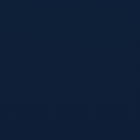
视觉层级更清楚
在小屏幕上快速识别重点，读起来更省力。
安装指南