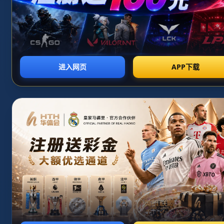
支持邮箱可随时反馈安装问题
移动端界面预览
亚博体育App
实时感更强